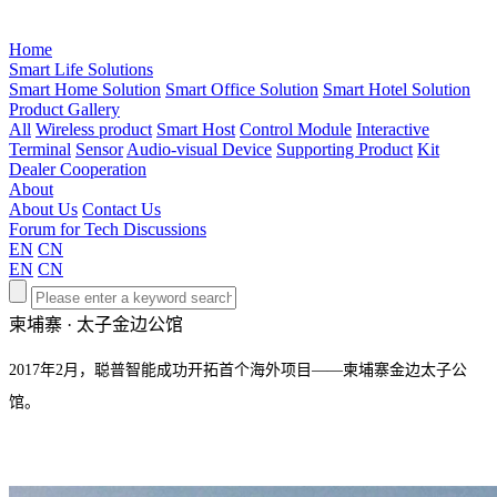
Home
Smart Life Solutions
Smart Home Solution
Smart Office Solution
Smart Hotel Solution
Product Gallery
All
Wireless product
Smart Host
Control Module
Interactive
Terminal
Sensor
Audio-visual Device
Supporting Product
Kit
Dealer Cooperation
About
About Us
Contact Us
Forum for Tech Discussions
EN
CN
EN
CN
柬埔寨 · 太子金边公馆
2017年2月，聪普智能成功开拓首个海外项目——柬埔寨金边太子公
馆。