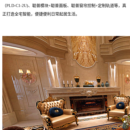
（PLD-C1-2U)、聪普模块+聪普面板、聪普窗帘控制+定制轨道等，真
正打造全宅智能，便捷便利日常起居生活。