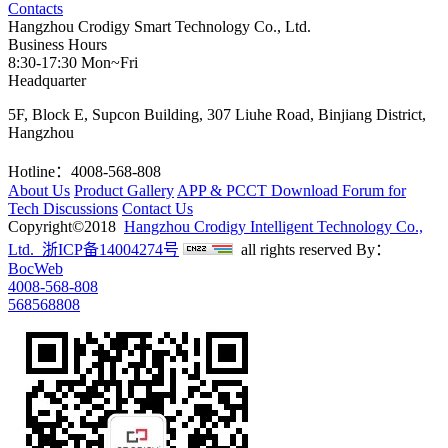
Contacts
Hangzhou Crodigy Smart Technology Co., Ltd.
Business Hours
8:30-17:30 Mon~Fri
Headquarter
5F, Block E, Supcon Building, 307 Liuhe Road, Binjiang District,
Hangzhou
Hotline：4008-568-808
About Us
Product Gallery
APP & PCCT Download
Forum for
Tech Discussions
Contact Us
Copyright©2018
Hangzhou Crodigy Intelligent Technology Co.,
Ltd. 浙ICP备14004274号
all rights reserved
By：
BocWeb
4008-568-808
568568808