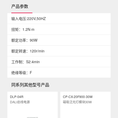
产品参数
输入电压:220V,50HZ
扭矩：1.2N·m
额定功率：90W
额定转速：120r/min
工作制：S2:4min
绝缘等级：F
同系列其他型号产品
DLP-04R
CP-CX-20F900-30W
C
DALI总线电源
磁吸泛光灯模块30W