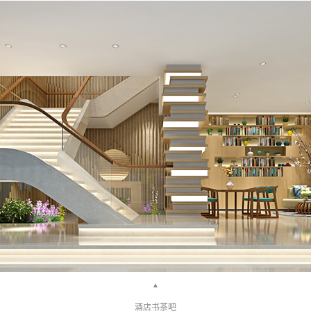
▲
酒店书茶吧