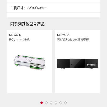
主机尺寸：72*90*60mm
同系列其他型号产品
SE-CO-D
SE-MC-A
S
RCU一体化主机
普罗德Porlodex影音中控