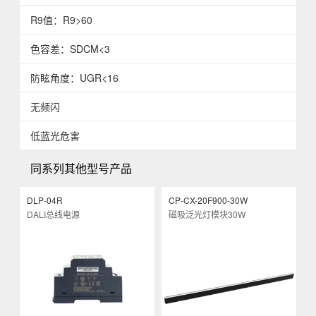
R9值：R9>60
色容差：SDCM<3
防眩角度：UGR<16
无频闪
低蓝光危害
同系列其他型号产品
DLP-04R
CP-CX-20F900-30W
C
DALI总线电源
磁吸泛光灯模块30W