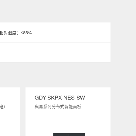
气相对湿度：≤85%
GDY-SKPX-NES-SW
K9-S
电）
典易系列分布式智能面板
K9