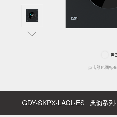
黑
点击颜色图标
GDY-SKPX-LACL-ES
典韵系列