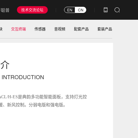
于聪普
技术交流论坛
EN
CN
块
交互终端
传感器
音视频
配套产品
套装产品
简介
 INTRODUCTION
ACL/H-ES
是典韵多功能智能面板，支持灯光控
暖、新风控制。分弱电版和强电版。