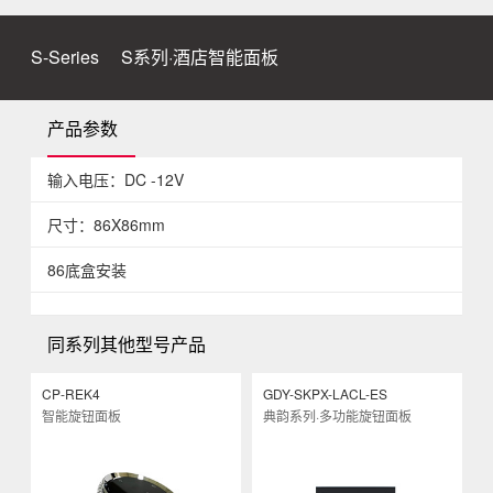
S-Series
S系列·酒店智能面板
产品参数
输入电压：DC -12V
尺寸：86X86mm
86底盒安装
同系列其他型号产品
CP-REK4
GDY-SKPX-LACL-ES
G
智能旋钮面板
典韵系列·多功能旋钮面板