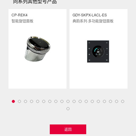
同系列其他型号产品
CP-REK4
GDY-SKPX-LACL-ES
G
智能旋钮面板
典韵系列·多功能旋钮面板
返回