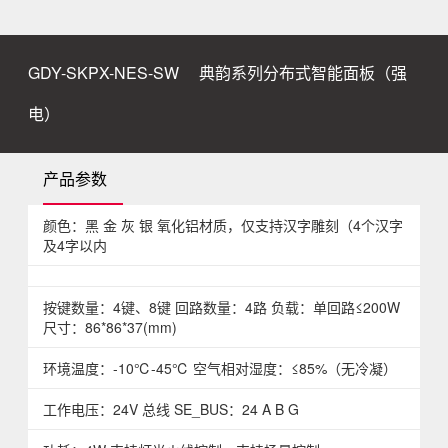
GDY-SKPX-NES-SW
典韵系列分布式智能面板（强
电）
产品参数
颜色：黑 金 灰 银 氧化铝材质，仅支持汉字雕刻（4个汉字
及4字以内
按键数量：4键、8键 回路数量：4路 负载：单回路≤200W
尺寸：86*86*37(mm)
环境温度：-10℃-45℃ 空气相对湿度：≤85%（无冷凝）
工作电压：24V 总线 SE_BUS：24 A B G