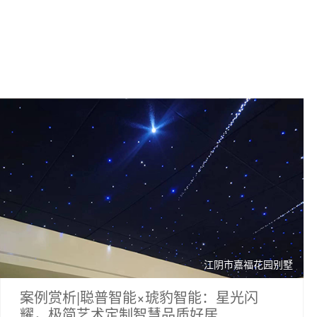
江阴市嘉福花园别墅
案例赏析|聪普智能×琥豹智能：星光闪
耀，极简艺术定制智慧品质好居