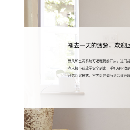
褪去一天的疲惫，欢迎
新风和空调系统可远程提前开启，进门
老人接小孩放学安全到家，手机APP收
耳边传来喜欢的背景音乐
离家模式开启，所有家用电器一键关闭
午间休息，通过摄像头看看家中宠物是
烹饪时间，可燃气体探测器与烟雾报警
窝在沙发上无需起身，聪普智能语音遥
沐浴模式开启，水温调整到合适温度
睡意渐浓，无需起身，只要对着聪普智
开启回家模式，室内灯光调节到合适亮
室内灯光自动调节到合适的亮度
安防系统打开，为您守护家的安全
光照感应器监测阳光暴晒程度，联动窗
遇天然气泄漏，探测器联动机械臂关闭
电视模式，一键开启电视机等娱乐设备
水浸传感器实时监测是否有水溢出，保
下启动“睡眠模式”，所有灯光一键关闭
窗帘缓缓打开，阳光洒进来
遇陌生人入侵，家中背景音乐系统发出
开启晚餐模式，灯光调节到合适亮度，
音乐模式，在任意房间欣赏流媒体CD品
轻柔的音乐响起，释放一天的疲惫
安保系统开启夜间模式
新风系统开启，新鲜的空气送到枕前
手机上同步收到报警消息推送
流光溢彩LED智能灯带变幻出富有韵律
支持视频实时查看和历史回放，可对视