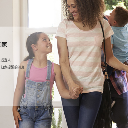
回家
舒适宜人
到归家提醒的消息
否安全
器实时监测，安全可靠
控器提供按键、触摸、语音三种控制方式
能语音面板，一声令
度
帘控制器关闭窗帘，保护地板
电磁阀，自动开窗通风，从源头切断隐患
，灯光变暗，窗帘缓缓拉上
护家中木地板
警报声，吓退入侵者
音乐响起
质的音乐，曲风曲库随意切换
感的光线色彩，增强体验
频进行截图和录像留证